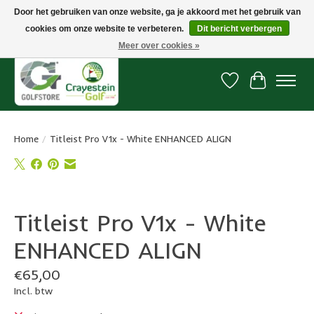
Door het gebruiken van onze website, ga je akkoord met het gebruik van
cookies om onze website te verbeteren.
Dit bericht verbergen
Snelle levering, gratis vanaf € 100. Onze oncourse Golfshop in Dordrecht is
7 dagen per week geopend.
Meer over cookies »
Verlanglijst
Winkelwa
Home
/
Titleist Pro V1x - White ENHANCED ALIGN
Product image slideshow Items
Titleist Pro V1x - White
ENHANCED ALIGN
€65,00
Incl. btw