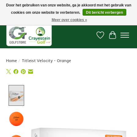
Door het gebruiken van onze website, ga je akkoord met het gebruik van
cookies om onze website te verbeteren.
Dit bericht verbergen
Snelle levering, gratis vanaf € 100. Onze oncourse Golfshop in Dordrecht is
7 dagen per week geopend.
Meer over cookies »
Verlanglijst
Winkelwa
Home
/
Titleist Velocity - Orange
Product image slideshow Items