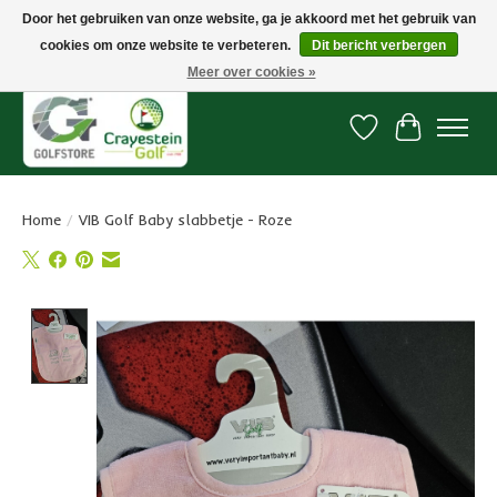
Door het gebruiken van onze website, ga je akkoord met het gebruik van
cookies om onze website te verbeteren.
Dit bericht verbergen
Snelle levering, gratis vanaf € 100. Onze oncourse Golfshop in Dordrecht is
7 dagen per week geopend.
Meer over cookies »
Verlanglijst
Winkelwa
Home
/
VIB Golf Baby slabbetje - Roze
Product image slideshow Items