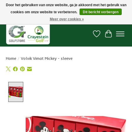
Door het gebruiken van onze website, ga je akkoord met het gebruik van
cookies om onze website te verbeteren.
Dit bericht verbergen
Snelle levering, gratis vanaf € 100. Onze oncourse Golfshop in Dordrecht is
7 dagen per week geopend.
Meer over cookies »
Verlanglijst
Winkelwa
Home
/
Volvik Vimat Mickey - sleeve
Product image slideshow Items