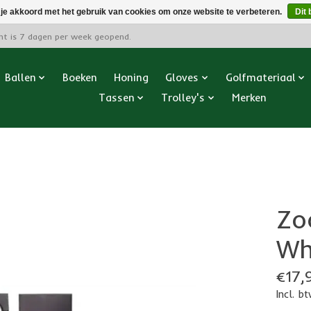
 je akkoord met het gebruik van cookies om onze website te verbeteren.
Dit 
cht is 7 dagen per week geopend.
Ballen
Boeken
Honing
Gloves
Golfmateriaal
Tassen
Trolley's
Merken
Zo
Wh
€17,
Incl. b