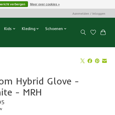
bericht verbergen
Meer over cookies »
Aanmelden / Inloggen
Kids
Kleding
Schoenen
om Hybrid Glove -
ite - MRH
95
tw