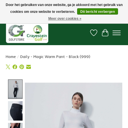
Door het gebruiken van onze website, ga je akkoord met het gebruik van
cookies om onze website te verbeteren.
Dit bericht verbergen
Snelle levering, gratis vanaf € 100. Onze oncourse Golfshop in Dordrecht is
7 dagen per week geopend.
Meer over cookies »
Verlanglijst
Winkelwa
Home
/
Daily - Magic Warm Pant - Black (999)
Product image slideshow Items