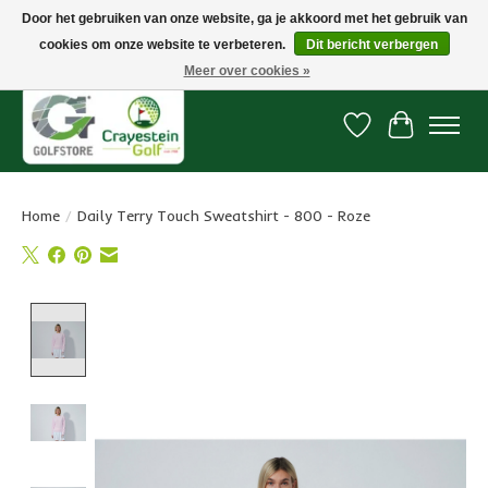
Door het gebruiken van onze website, ga je akkoord met het gebruik van
cookies om onze website te verbeteren.
Dit bericht verbergen
Snelle levering, gratis vanaf € 100. Onze oncourse Golfshop in Dordrecht is
7 dagen per week geopend.
Meer over cookies »
Verlanglijst
Winkelwa
Home
/
Daily Terry Touch Sweatshirt - 800 - Roze
Product image slideshow Items