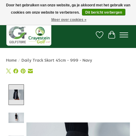
Door het gebruiken van onze website, ga je akkoord met het gebruik van
cookies om onze website te verbeteren.
Dit bericht verbergen
Snelle levering, gratis vanaf € 100. Onze oncourse Golfshop in Dordrecht is
7 dagen per week geopend.
Meer over cookies »
Verlanglijst
Winkelwa
Home
/
Daily Track Skort 45cm - 999 - Navy
Product image slideshow Items