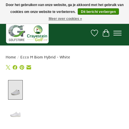
Door het gebruiken van onze website, ga je akkoord met het gebruik van
cookies om onze website te verbeteren.
Dit bericht verbergen
Snelle levering, gratis vanaf € 100. Onze oncourse Golfshop in Dordrecht is
7 dagen per week geopend.
Meer over cookies »
Verlanglijst
Winkelwa
Home
/
Ecco M Biom Hybrid - White
Product image slideshow Items