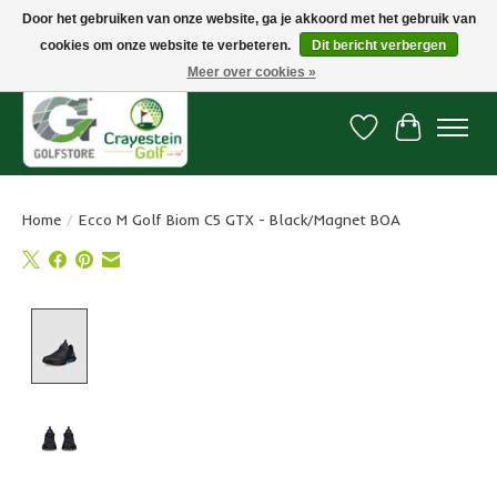
Door het gebruiken van onze website, ga je akkoord met het gebruik van
cookies om onze website te verbeteren.
Dit bericht verbergen
Snelle levering, gratis vanaf € 100. Onze oncourse Golfshop in Dordrecht is
7 dagen per week geopend.
Meer over cookies »
Verlanglijst
Winkelwa
Home
/
Ecco M Golf Biom C5 GTX - Black/Magnet BOA
Product image slideshow Items