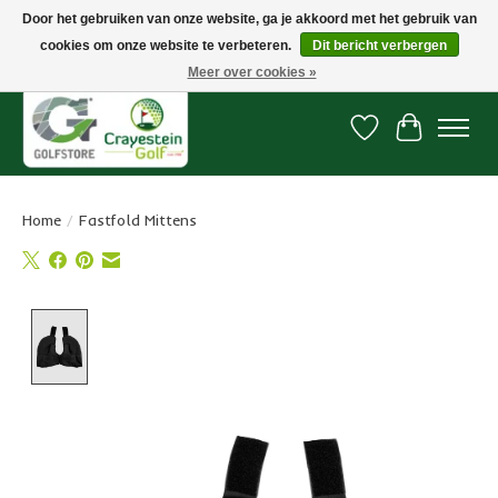
Door het gebruiken van onze website, ga je akkoord met het gebruik van
cookies om onze website te verbeteren.
Dit bericht verbergen
Snelle levering, gratis vanaf € 100. Onze oncourse Golfshop in Dordrecht is
7 dagen per week geopend.
Meer over cookies »
Verlanglijst
Winkelwa
Home
/
Fastfold Mittens
Product image slideshow Items