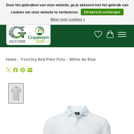
Door het gebruiken van onze website, ga je akkoord met het gebruik van
cookies om onze website te verbeteren.
Dit bericht verbergen
Snelle levering, gratis vanaf € 100. Onze oncourse Golfshop in Dordrecht is
7 dagen per week geopend.
Meer over cookies »
Verlanglijst
Winkelwa
Home
/
FootJoy Bird Print Polo - White Air Blue
Product image slideshow Items