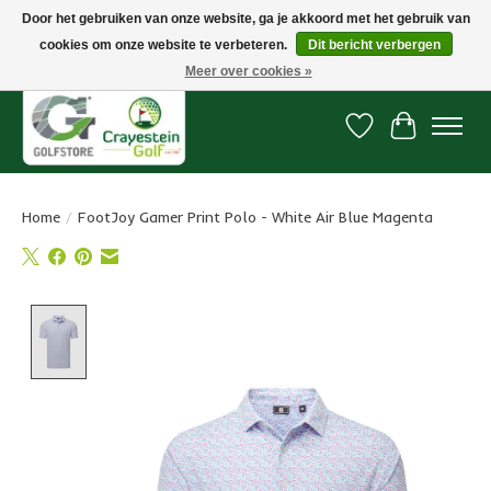
Door het gebruiken van onze website, ga je akkoord met het gebruik van
cookies om onze website te verbeteren.
Dit bericht verbergen
Snelle levering, gratis vanaf € 100. Onze oncourse Golfshop in Dordrecht is
7 dagen per week geopend.
Meer over cookies »
Verlanglijst
Winkelwa
Home
/
FootJoy Gamer Print Polo - White Air Blue Magenta
Product image slideshow Items