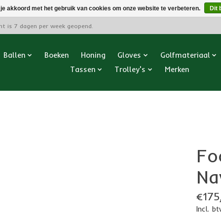
 je akkoord met het gebruik van cookies om onze website te verbeteren.
Dit 
cht is 7 dagen per week geopend.
Ballen
Boeken
Honing
Gloves
Golfmateriaal
Tassen
Trolley's
Merken
Fo
Na
€175
Incl. b