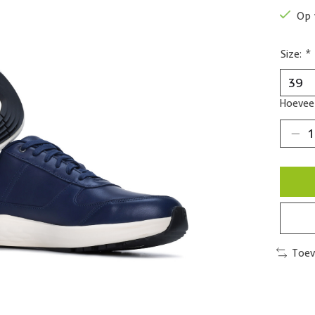
Op 
Size:
*
Hoeveel
Toev