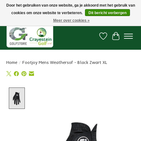
Door het gebruiken van onze website, ga je akkoord met het gebruik van
cookies om onze website te verbeteren.
Dit bericht verbergen
Snelle levering, gratis vanaf € 100. Onze oncourse Golfshop in Dordrecht is
7 dagen per week geopend.
Meer over cookies »
Verlanglijst
Winkelwa
Home
/
Footjoy Mens Weathersof - Black Zwart XL
Product image slideshow Items