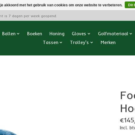
 je akkoord met het gebruik van cookies om onze website te verbeteren.
Dit 
cht is 7 dagen per week geopend.
Ballen
Boeken
Honing
Gloves
Golfmateriaal
Tassen
Trolley's
Merken
Fo
Ho
€145
Incl. b