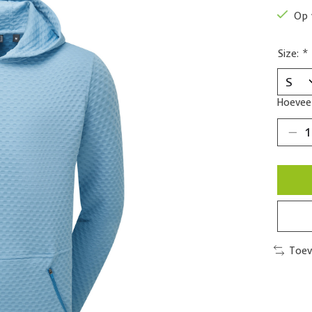
Op 
Size:
*
Hoeveel
Toev