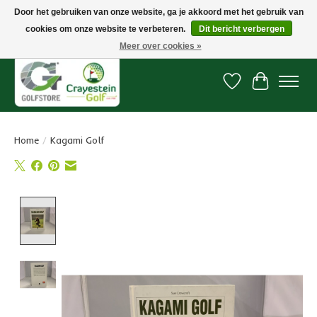
Door het gebruiken van onze website, ga je akkoord met het gebruik van
cookies om onze website te verbeteren.
Dit bericht verbergen
Snelle levering, gratis vanaf € 100. Onze oncourse Golfshop in Dordrecht is
7 dagen per week geopend.
Meer over cookies »
Verlanglijst
Winkelwa
Home
/
Kagami Golf
Product image slideshow Items