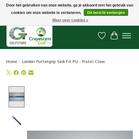
Door het gebruiken van onze website, ga je akkoord met het gebruik van
cookies om onze website te verbeteren.
Dit bericht verbergen
Snelle levering, gratis vanaf € 100. Onze oncourse Golfshop in Dordrecht is
7 dagen per week geopend.
Meer over cookies »
Verlanglijst
Winkelwa
Home
/
Lamkin Puttergrip Sink Fit PU - Pistol Claw
Product image slideshow Items