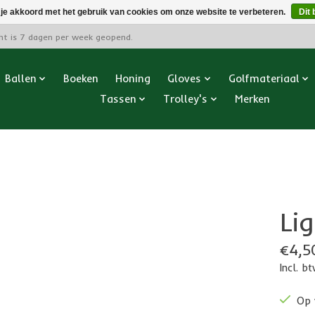
 je akkoord met het gebruik van cookies om onze website te verbeteren.
Dit 
cht is 7 dagen per week geopend.
Ballen
Boeken
Honing
Gloves
Golfmateriaal
Tassen
Trolley's
Merken
Li
€4,5
Incl. b
Op 