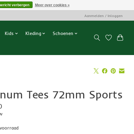
bericht verbergen
Meer over cookies »
Aanmelden / Inloggen
Kids
Kleding
Schoenen
gnum Tees 72mm Sports
0
tw
voorraad