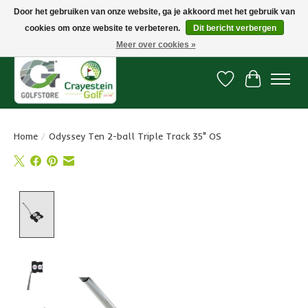
Door het gebruiken van onze website, ga je akkoord met het gebruik van
cookies om onze website te verbeteren.
Dit bericht verbergen
Snelle levering, gratis vanaf € 100. Onze oncourse Golfshop in Dordrecht is
7 dagen per week geopend.
Meer over cookies »
Verlanglijst
Winkelwa
Home
/
Odyssey Ten 2-ball Triple Track 35" OS
Product image slideshow Items