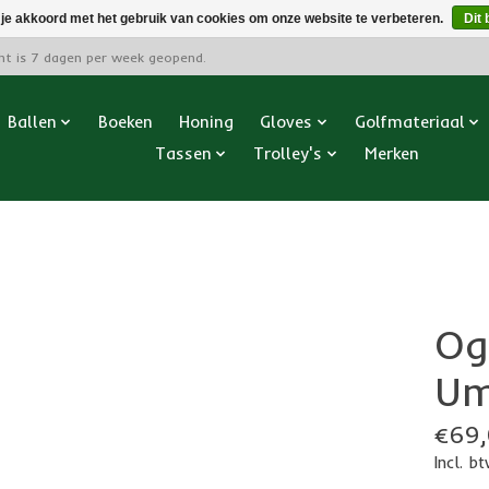
 je akkoord met het gebruik van cookies om onze website te verbeteren.
Dit 
cht is 7 dagen per week geopend.
Ballen
Boeken
Honing
Gloves
Golfmateriaal
Tassen
Trolley's
Merken
Og
Um
€69,
Incl. b