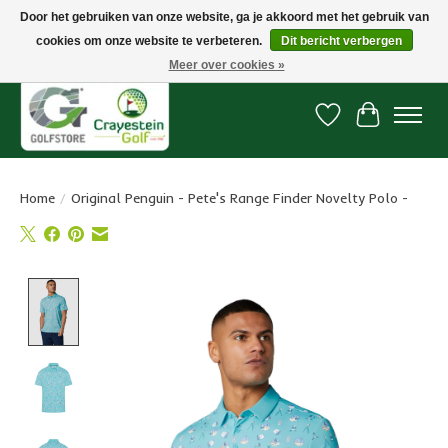
Door het gebruiken van onze website, ga je akkoord met het gebruik van
cookies om onze website te verbeteren.
Dit bericht verbergen
Snelle levering, gratis vanaf € 100. Onze oncourse Golfshop in Dordrecht is
7 dagen per week geopend.
Meer over cookies »
Verlanglijst
Winkelwa
Home
/
Original Penguin - Pete's Range Finder Novelty Polo -
Product image slideshow Items