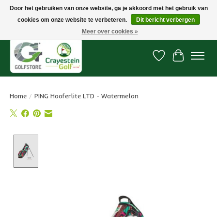
Door het gebruiken van onze website, ga je akkoord met het gebruik van
cookies om onze website te verbeteren.
Dit bericht verbergen
Snelle levering, gratis vanaf € 100. Onze oncourse Golfshop in Dordrecht is
7 dagen per week geopend.
Meer over cookies »
Verlanglijst
Winkelwa
Home
/
PING Hooferlite LTD - Watermelon
Product image slideshow Items