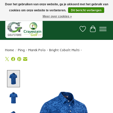
Door het gebruiken van onze website, ga je akkoord met het gebruik van
cookies om onze website te verbeteren.
Dit bericht verbergen
Snelle levering, gratis vanaf € 100. Onze oncourse Golfshop in Dordrecht is
7 dagen per week geopend.
Meer over cookies »
Verlanglijst
Winkelwa
Home
/
Ping - Marek Polo - Bright Cobalt Multi -
Product image slideshow Items