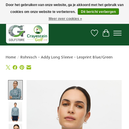
Door het gebruiken van onze website, ga je akkoord met het gebruik van
cookies om onze website te verbeteren.
Dit bericht verbergen
Snelle levering, gratis vanaf € 100. Onze oncourse Golfshop in Dordrecht is
7 dagen per week geopend.
Meer over cookies »
Verlanglijst
Winkelwa
Home
/
Rohnisch - Addy Long Sleeve - Leoprint Blue/Green
Product image slideshow Items