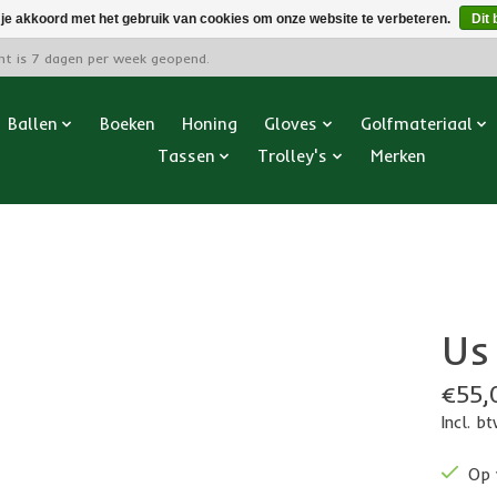
 je akkoord met het gebruik van cookies om onze website te verbeteren.
Dit 
cht is 7 dagen per week geopend.
Ballen
Boeken
Honing
Gloves
Golfmateriaal
Tassen
Trolley's
Merken
Us
€55,
Incl. b
Op 