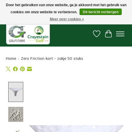
Door het gebruiken van onze website, ga je akkoord met het gebruik van
cookies om onze website te verbeteren.
Dit bericht verbergen
Snelle levering, gratis vanaf € 100. Onze oncourse Golfshop in Dordrecht is
7 dagen per week geopend.
Meer over cookies »
Verlanglijst
Winkelwa
Home
/
Zero Friction kort - zakje 50 stuks
Product image slideshow Items