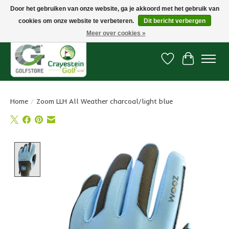
Door het gebruiken van onze website, ga je akkoord met het gebruik van
cookies om onze website te verbeteren.
Dit bericht verbergen
Snelle levering, gratis vanaf € 100. Onze oncourse Golfshop in Dordrecht is
7 dagen per week geopend.
Meer over cookies »
Verlanglijst
Winkelwa
Home
/
Zoom LLH All Weather charcoal/light blue
Product image slideshow Items