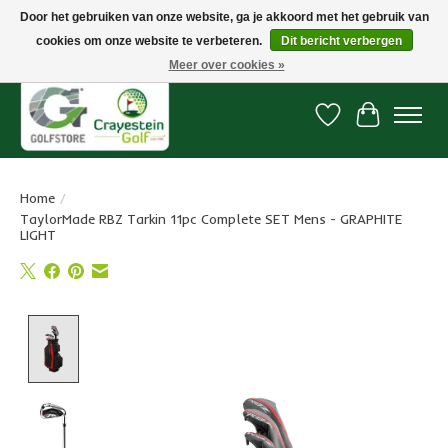
Door het gebruiken van onze website, ga je akkoord met het gebruik van
cookies om onze website te verbeteren.
Dit bericht verbergen
Snelle levering, gratis vanaf € 100. Onze oncourse Golfshop in Dordrecht is
7 dagen per week geopend.
Meer over cookies »
Verlanglijst
Winkelwa
Home
/
TaylorMade RBZ Tarkin 11pc Complete SET Mens - GRAPHITE
LIGHT
Product image slideshow Items