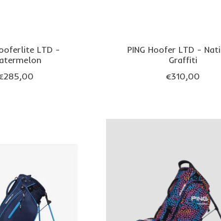
ooferlite LTD -
PING Hoofer LTD - Nat
atermelon
Graffiti
€285,00
€310,00