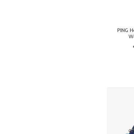
PING H
W