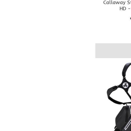
Callaway S
HD -