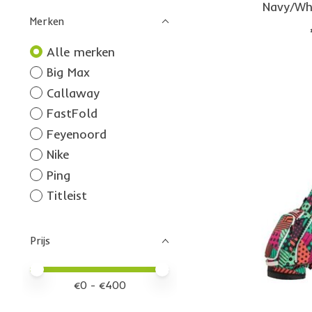
Navy/Wh
Merken
Alle merken
Big Max
Callaway
FastFold
Feyenoord
Nike
Ping
Titleist
Prijs
Minimale prijswaarde
Price maximum value
€
0
- €
400