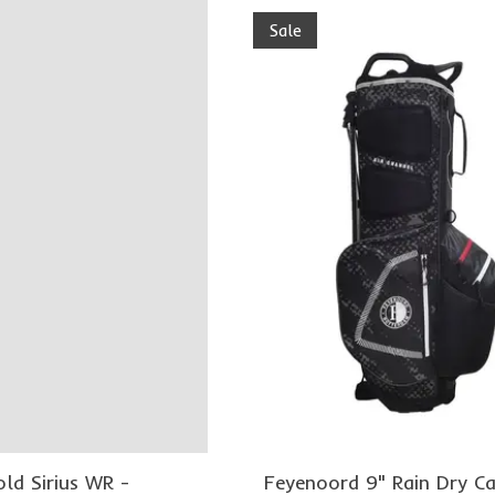
Sale
ld Sirius WR -
Feyenoord 9" Rain Dry C